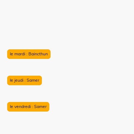
le mardi : Baincthun
le jeudi : Samer
le vendredi : Samer